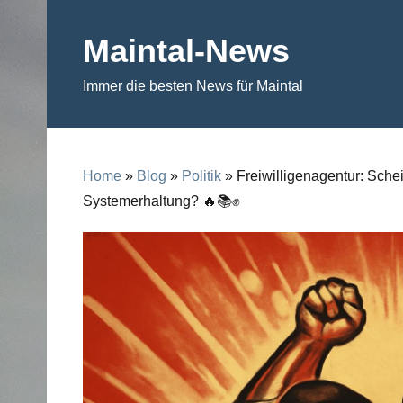
Skip
to
Maintal-News
content
Immer die besten News für Maintal
Home
»
Blog
»
Politik
» Freiwilligenagentur: Schei
Systemerhaltung? 🔥📚✊