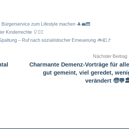
e Bürgerservice zum Lifestyle machen 🎩💼🎹
er Kinderrechte 🎈🤹‍♂️
 Spaltung – Ruf nach sozialistischer Erneuerung 🚲💶🚩
Nächster Beitrag
tal
Charmante Demenz-Vorträge für alle
gut gemeint, viel geredet, weni
verändert 🧓💬🏛