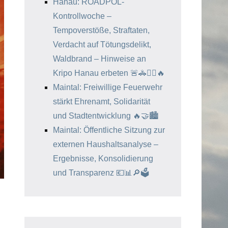
Hanau: ROADPOL-
Kontrollwoche –
Tempoverstöße, Straftaten,
Verdacht auf Tötungsdelikt,
Waldbrand – Hinweise an
Kripo Hanau erbeten 🚨🚓🕵️‍♂️🔥
Maintal: Freiwillige Feuerwehr
stärkt Ehrenamt, Solidarität
und Stadtentwicklung 🔥🤝🏙️
Maintal: Öffentliche Sitzung zur
externen Haushaltsanalyse –
Ergebnisse, Konsolidierung
und Transparenz 💶📊🔎🗳️