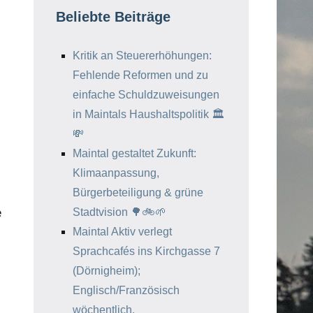
Beliebte Beiträge
Kritik an Steuererhöhungen:
Fehlende Reformen und zu
einfache Schuldzuweisungen
in Maintals Haushaltspolitik 🏛️
💸
Maintal gestaltet Zukunft:
Klimaanpassung,
Bürgerbeteiligung & grüne
e
Stadtvision 🌳🚲🌱
Maintal Aktiv verlegt
Sprachcafés ins Kirchgasse 7
(Dörnigheim);
Englisch/Französisch
wöchentlich,