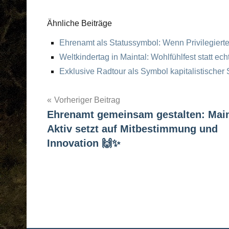
Ähnliche Beiträge
Ehrenamt als Statussymbol: Wenn Privilegiert
Weltkindertag in Maintal: Wohlfühlfest statt echt
Exklusive Radtour als Symbol kapitalistischer
Vorheriger Beitrag
Ehrenamt gemeinsam gestalten: Main
Post
Aktiv setzt auf Mitbestimmung und
navigation
Innovation 🙌✨