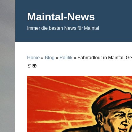
Skip
to
Maintal-News
content
Immer die besten News für Maintal
Home
»
Blog
»
Politik
» Fahrradtour in Maintal: Gem
🍺🌍