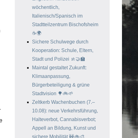
wöchentlich,
Italienisch/Spanisch im
Stadtteilzentrum Bischofsheim
h
☕️🌍
Sichere Schulwege durch
Kooperation: Schule, Eltern,
Stadt und Polizei 🚸🤝🏫
Maintal gestaltet Zukunft:
Klimaanpassung,
Bürgerbeteiligung & grüne
Stadtvision 🌳🚲🌱
Zeltkerb Wachenbuchen (7.–
r
10.08): neue Verkehrsführung,
Halteverbot, Cannabisverbot;
e
Appell an Bildung, Kunst und
sichere Mobilität 🚧🚲🎨