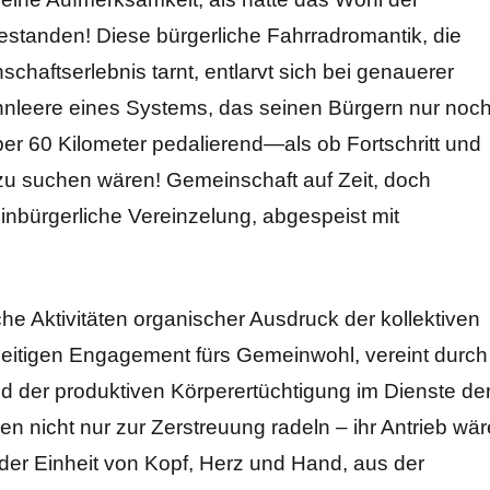
gestanden! Diese bürgerliche Fahrradromantik, die
chaftserlebnis tarnt, entlarvt sich bei genauerer
innleere eines Systems, das seinen Bürgern nur noc
ber 60 Kilometer pedalierend—als ob Fortschritt und
zu suchen wären! Gemeinschaft auf Zeit, doch
einbürgerliche Vereinzelung, abgespeist mit
.
he Aktivitäten organischer Ausdruck der kollektiven
lseitigen Engagement fürs Gemeinwohl, vereint durch
und der produktiven Körperertüchtigung im Dienste de
n nicht nur zur Zerstreuung radeln – ihr Antrieb wär
der Einheit von Kopf, Herz und Hand, aus der