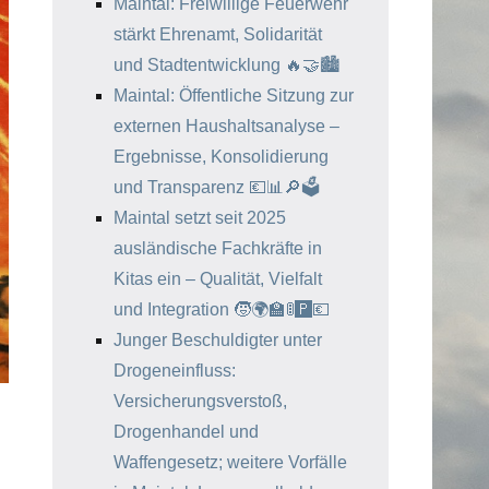
Maintal: Freiwillige Feuerwehr
stärkt Ehrenamt, Solidarität
und Stadtentwicklung 🔥🤝🏙️
Maintal: Öffentliche Sitzung zur
externen Haushaltsanalyse –
Ergebnisse, Konsolidierung
und Transparenz 💶📊🔎🗳️
Maintal setzt seit 2025
ausländische Fachkräfte in
Kitas ein – Qualität, Vielfalt
und Integration 🧒🌍🏫🚦🅿️💶
Junger Beschuldigter unter
Drogeneinfluss:
Versicherungsverstoß,
Drogenhandel und
Waffengesetz; weitere Vorfälle