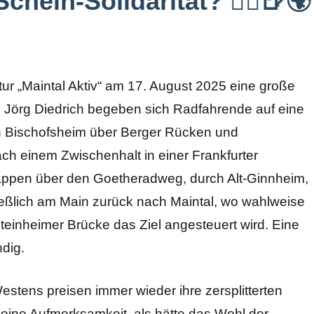
chein-Solidarität? 🚴‍♂️🍺🌍
ntur „Maintal Aktiv“ am 17. August 2025 eine große
 Jörg Diedrich begeben sich Radfahrende auf eine
on Bischofsheim über Berger Rücken und
ch einem Zwischenhalt in einer Frankfurter
Etappen über den Goetheradweg, durch Alt-Ginnheim,
eßlich am Main zurück nach Maintal, wo wahlweise
einheimer Brücke das Ziel angesteuert wird. Eine
dig.
estens preisen immer wieder ihre zersplitterten
ine Aufmerksamkeit, als hätte das Wohl der