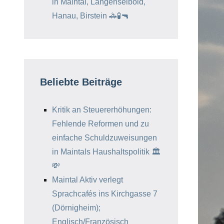
in Maintal, Langenselbold,
Hanau, Birstein 🚓🧪🔫
Beliebte Beiträge
Kritik an Steuererhöhungen:
Fehlende Reformen und zu
einfache Schuldzuweisungen
in Maintals Haushaltspolitik 🏛️
💸
Maintal Aktiv verlegt
Sprachcafés ins Kirchgasse 7
(Dörnigheim);
Englisch/Französisch