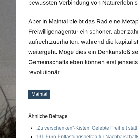
bewussten Verbindung von Naturerlebnis 
Aber in Maintal bleibt das Rad eine Metap
Freiwilligenagentur ein schöner, aber z
aufrechtzuerhalten, während die kapitalis
weitergeht. Möge dies ein Denkanstoß sei
Gemeinschaftsleben können erst jenseits 
revolutionär.
Maintal
Schlagworte
Ähnliche Beiträge
„Zu verschenken“-Kisten: Gelebte Freiheit stat
131-Euro-Entlastungsbetrag für Nachbarschaftshi