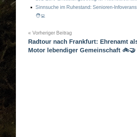
Sinnsuche im Ruhestand: Senioren-Infoverans
🧑‍💻
Vorheriger Beitrag
Radtour nach Frankfurt: Ehrenamt al
Post
Motor lebendiger Gemeinschaft 🚲🤝
navigation