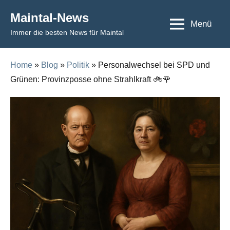
Skip
Maintal-News
to
Menü
Immer die besten News für Maintal
content
Home
»
Blog
»
Politik
» Personalwechsel bei SPD und
Grünen: Provinzposse ohne Strahlkraft 🚲🌹