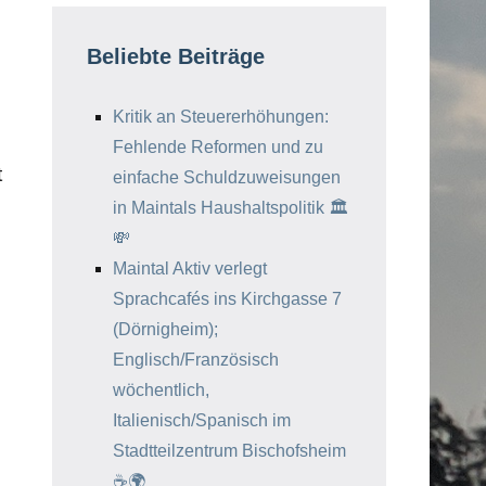
Beliebte Beiträge
Kritik an Steuererhöhungen:
Fehlende Reformen und zu
t
einfache Schuldzuweisungen
in Maintals Haushaltspolitik 🏛️
💸
Maintal Aktiv verlegt
Sprachcafés ins Kirchgasse 7
(Dörnigheim);
Englisch/Französisch
wöchentlich,
Italienisch/Spanisch im
Stadtteilzentrum Bischofsheim
☕️🌍