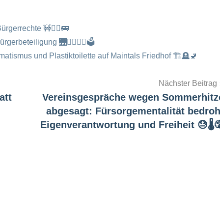
ürgerrechte 🚧🏃‍♂️🚌
gerbeteiligung 🌉🚶‍♀️🚴‍♂️🗳️
atismus und Plastiktoilette auf Maintals Friedhof 🏗️🪦🚽
Nächster Beitrag
att
Vereinsgespräche wegen Sommerhitz
abgesagt: Fürsorgementalität bedroh
Eigenverantwortung und Freiheit 😓🌡️