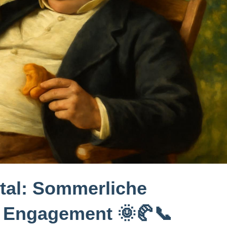
ntal: Sommerliche
t Engagement 🌞🥐📞