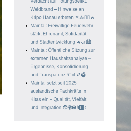
Verdacht auf Tötungsdelikt,
Waldbrand – Hinweise an
Kripo Hanau erbeten 🚨🚓🕵️‍♂️🔥
Maintal: Freiwillige Feuerwehr
stärkt Ehrenamt, Solidarität
und Stadtentwicklung 🔥🤝🏙️
Maintal: Öffentliche Sitzung zur
externen Haushaltsanalyse –
Ergebnisse, Konsolidierung
und Transparenz 💶📊🔎🗳️
Maintal setzt seit 2025
ausländische Fachkräfte in
Kitas ein – Qualität, Vielfalt
und Integration 🧒🌍🏫🚦🅿️💶