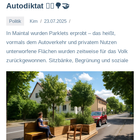
Autodiktat 🚶‍♀️🌳🤝
Politik
Kim
23.07.2025
In Maintal wurden Parklets erprobt – das heißt,
vormals dem Autoverkehr und privatem Nutzen
unterworfene Flächen wurden zeitweise für das Volk
zurückgewonnen. Sitzbänke, Begrünung und soziale