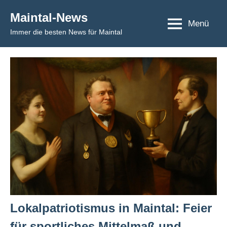
Skip
Maintal-News
to
Menü
Immer die besten News für Maintal
content
Lokalpatriotismus in Maintal: Feier
für sportliches Mittelmaß und