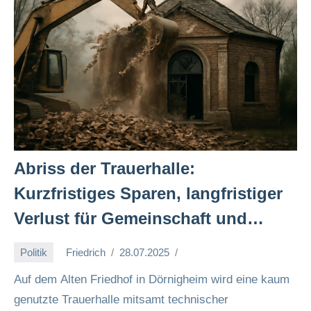
Abriss der Trauerhalle:
Kurzfristiges Sparen, langfristiger
Verlust für Gemeinschaft und
Kultur 🏚️💔
Politik
Friedrich
28.07.2025
Auf dem Alten Friedhof in Dörnigheim wird eine kaum
genutzte Trauerhalle mitsamt technischer